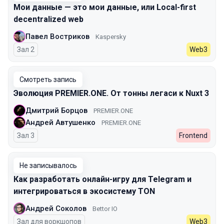
Мои данные — это мои данные, или Local-first
decentralized web
Павел Востриков
Kaspersky
Зал 2
Web3
Смотреть запись
Эволюция PREMIER.ONE. От тонны легаси к Nuxt 3
Дмитрий Борцов
PREMIER.ONE
Андрей Автушенко
PREMIER.ONE
Зал 3
Frontend
Не записывалось
Как разработать онлайн-игру для Telegram и
интегрироваться в экосистему TON
Андрей Соколов
Bettor IO
Зал для воркшопов
Web3