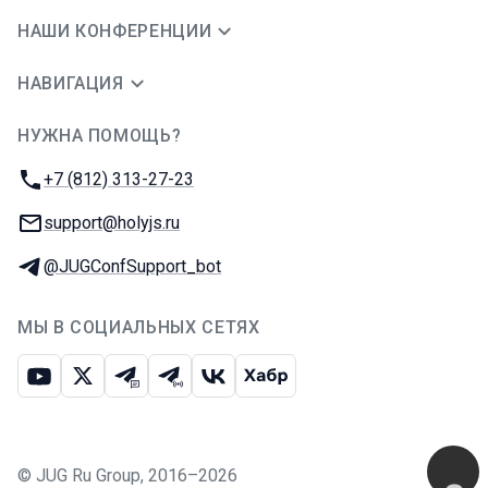
НАШИ КОНФЕРЕНЦИИ
НАВИГАЦИЯ
НУЖНА ПОМОЩЬ?
JUG Ru Group
Телефон:
+7 (812) 313-27-23
E-mail:
support@holyjs.ru
Телеграм:
@JUGConfSupport_bot
МЫ В СОЦИАЛЬНЫХ СЕТЯХ
Ютуб
Икс
Телеграм-чат
Телеграм-канал
ВКонтакте
Хабр
©
JUG Ru Group
,
2016–2026