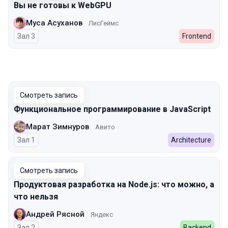
Вы не готовы к WebGPU
Муса Асуханов
ЛисГеймс
Зал 3
Frontend
Смотреть запись
Функциональное программирование в JavaScript
Марат Зимнуров
Авито
Зал 1
Architecture
Смотреть запись
Продуктовая разработка на Node.js: что можно, а
что нельзя
Андрей Рясной
Яндекс
Зал 2
Backend