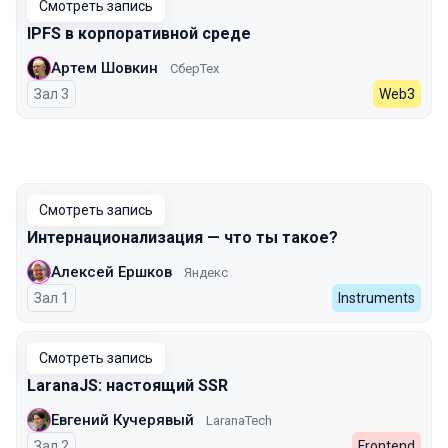
Смотреть запись
IPFS в корпоративной среде
Артем Шовкин
СберТех
Зал 3
Web3
Смотреть запись
Интернационализация — что ты такое?
Алексей Ершков
Яндекс
Зал 1
Instruments
Смотреть запись
LaranaJS: настоящий SSR
Евгений Кучерявый
LaranaTech
Зал 2
Frontend