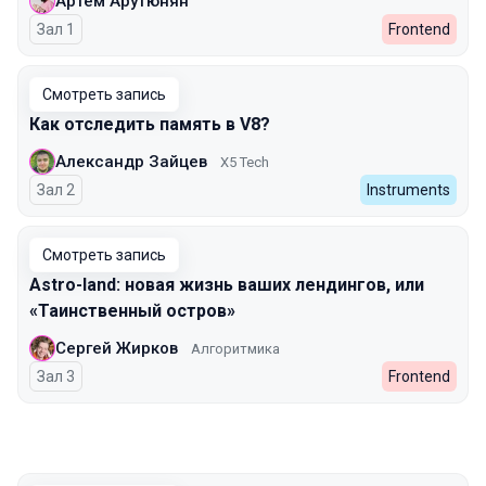
Артём Арутюнян
Зал 1
Frontend
Смотреть запись
Как отследить память в V8?
Александр Зайцев
X5 Tech
Зал 2
Instruments
Смотреть запись
Astro-land: новая жизнь ваших лендингов, или
«Таинственный остров»
Сергей Жирков
Алгоритмика
Зал 3
Frontend