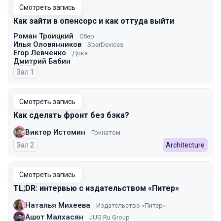
Смотреть запись
Как зайти в опенсорс и как оттуда выйти
Роман Троицкий
Сбер
Илья Оловянников
SberDevices
Егор Левченко
Дока
Дмитрий Бабин
Зал 1
Смотреть запись
Как сделать фронт без бэка?
Виктор Истомин
Гринатом
Зал 2
Architecture
Смотреть запись
TL;DR: интервью с издательством «Питер»
Наталья Михеева
Издательство «Питер»
Ашот Малхасян
JUG Ru Group