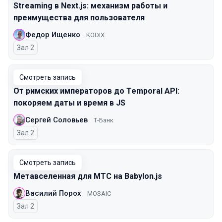
Streaming в Next.js: механизм работы и
преимущества для пользователя
Федор Ищенко
KODIX
Зал 2
Смотреть запись
От римских императоров до Temporal API:
покоряем даты и время в JS
Сергей Соловьев
Т-Банк
Зал 2
Смотреть запись
Метавселенная для МТС на Babylon.js
Василий Порох
MOSAIC
Зал 2