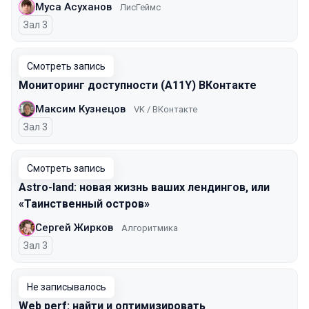
Муса Асуханов
ЛисГеймс
Зал 3
Смотреть запись
Мониторинг доступности (A11Y) ВКонтакте
Максим Кузнецов
VK / ВКонтакте
Зал 3
Смотреть запись
Astro-land: новая жизнь ваших лендингов, или
«Таинственный остров»
Сергей Жирков
Алгоритмика
Зал 3
Не записывалось
Web perf: найти и оптимизировать