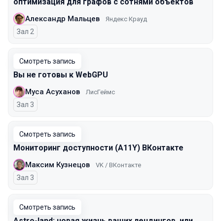
оптимизация для графов с сотнями объектов
Александр Мальцев
Яндекс Крауд
Зал 2
Смотреть запись
Вы не готовы к WebGPU
Муса Асуханов
ЛисГеймс
Зал 3
Смотреть запись
Мониторинг доступности (A11Y) ВКонтакте
Максим Кузнецов
VK / ВКонтакте
Зал 3
Смотреть запись
Astro-land: новая жизнь ваших лендингов, или