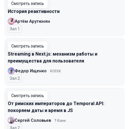
Смотреть запись
История реактивности
Артём Арутюнян
Зал 1
Смотреть запись
Streaming в Next.js: механизм работы и
преимущества для пользователя
Федор Ищенко
KODIX
Зал 2
Смотреть запись
От римских императоров до Temporal API:
покоряем даты и время в JS
Сергей Соловьев
Т-Банк
Зал 2