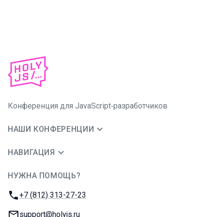
Конференция для JavaScript‑разработчиков
НАШИ КОНФЕРЕНЦИИ
НАВИГАЦИЯ
НУЖНА ПОМОЩЬ?
JUG Ru Group
Телефон:
+7 (812) 313-27-23
E-mail:
support@holyjs.ru