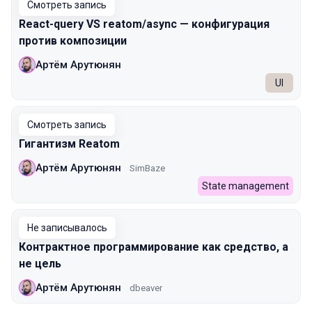
Смотреть запись
React-query VS reatom/async — конфигурация
против композиции
Артём Арутюнян
UI
Смотреть запись
Гигантизм Reatom
Артём Арутюнян
SimBaze
State management
Не записывалось
Контрактное программирование как средство, а
не цель
Артём Арутюнян
dbeaver