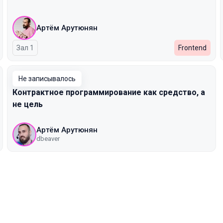
Артём Арутюнян
Зал 1
Frontend
Не записывалось
Контрактное программирование как средство, а
не цель
Артём Арутюнян
dbeaver