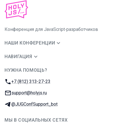
Конференция для JavaScript‑разработчиков
НАШИ КОНФЕРЕНЦИИ
НАВИГАЦИЯ
НУЖНА ПОМОЩЬ?
JUG Ru Group
Телефон:
+7 (812) 313-27-23
E-mail:
support@holyjs.ru
Телеграм:
@JUGConfSupport_bot
МЫ В СОЦИАЛЬНЫХ СЕТЯХ