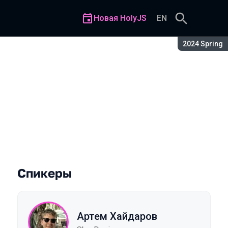
Новая HolyJS
EN
Сезон:
2024 Spring
в в CI
Спикеры
Артем Хайдаров