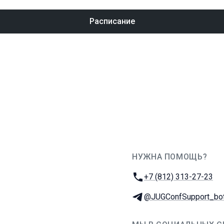
Расписание
НУЖНА ПОМОЩЬ?
JUG Ru Group
Телефон:
+7 (812) 313-27-23
Телеграм:
@JUGConfSupport_bo