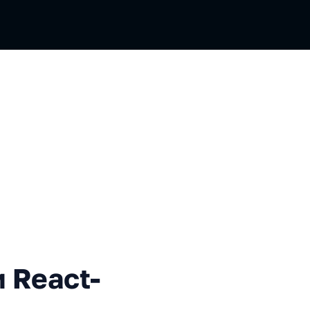
ельности React-компоненто
 React-