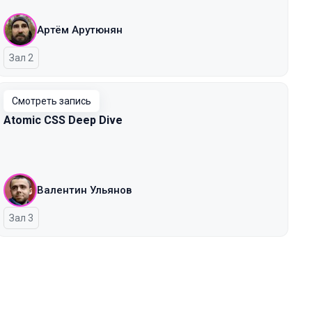
Артём Арутюнян
Зал 2
Смотреть запись
Atomic CSS Deep Dive
Валентин Ульянов
Зал 3