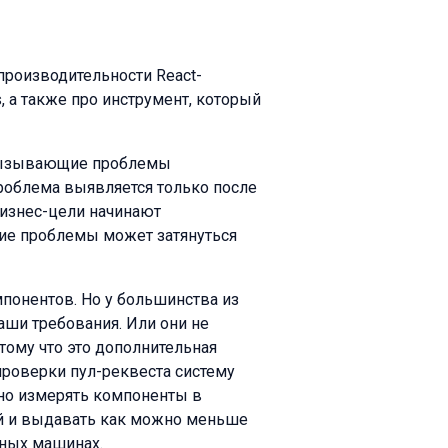
производительности React-
, а также про инструмент, который
 вызывающие проблемы
проблема выявляется только после
бизнес-цели начинают
ние проблемы может затянуться
понентов. Но у большинства из
наши требования. Или они не
тому что это дополнительная
проверки пул-реквеста систему
тно измерять компоненты в
ой и выдавать как можно меньше
ьных машинах.