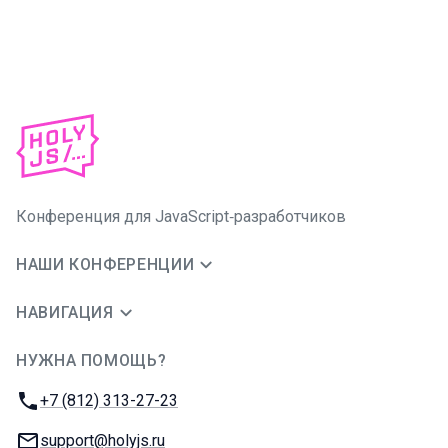
Конференция для JavaScript‑разработчиков
НАШИ КОНФЕРЕНЦИИ
НАВИГАЦИЯ
НУЖНА ПОМОЩЬ?
JUG Ru Group
Телефон:
+7 (812) 313-27-23
E-mail:
support@holyjs.ru