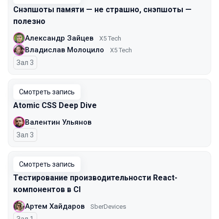
Снэпшоты памяти — не страшно, снэпшоты —
полезно
Александр Зайцев
X5 Tech
Владислав Молоцило
X5 Tech
Зал 3
Смотреть запись
Atomic CSS Deep Dive
Валентин Ульянов
Зал 3
Смотреть запись
Тестирование производительности React-
компонентов в CI
Артем Хайдаров
SberDevices