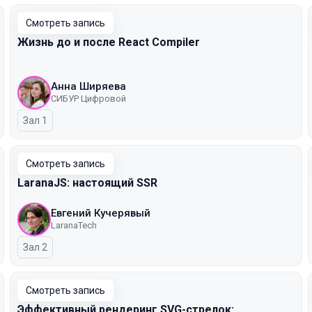
Смотреть запись
Жизнь до и после React Compiler
Анна Ширяева
СИБУР Цифровой
Зал 1
Смотреть запись
LaranaJS: настоящий SSR
Евгений Кучерявый
LaranaTech
Зал 2
Смотреть запись
Эффективный рендеринг SVG-стрелок: