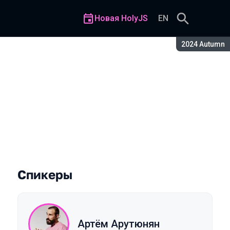
Новая HolyJS
EN
Сезон:
2024 Autumn
Спикеры
Артём Арутюнян