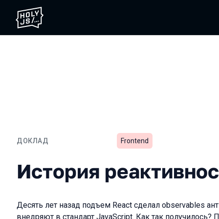
ДОКЛАД
Frontend
История реактивности
История реактивнос
Десять лет назад подъем React сделал observables анти
внедряют в стандарт JavaScript. Как так получилось