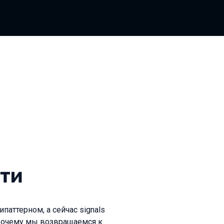
ти
паттерном, а сейчас signals
? Почему мы возвращаемся к