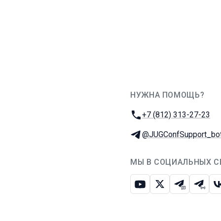
НУЖНА ПОМОЩЬ?
JUG Ru Group
Телефон:
+7 (812) 313-27-23
Телеграм:
@JUGConfSupport_bo
МЫ В СОЦИАЛЬНЫХ С
Ютуб
Икс
Телеграм-
Телег