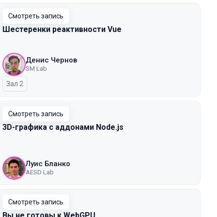
Смотреть запись
Шестеренки реактивности Vue
Денис Чернов
SM Lab
Зал 2
Смотреть запись
3D-графика с аддонами Node.js
Луис Бланко
AESD Lab
Смотреть запись
Вы не готовы к WebGPU