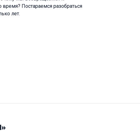
о время? Постараемся разобраться
ько лет.
d»