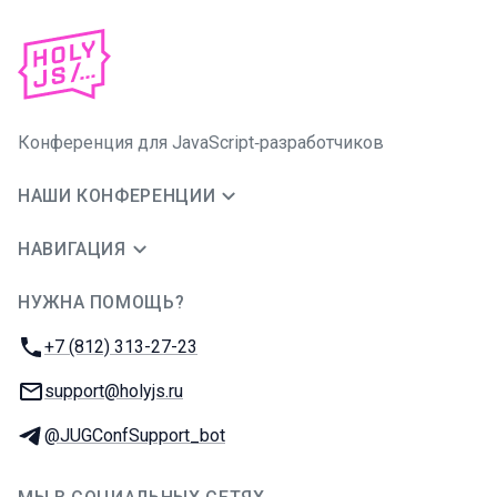
Конференция для JavaScript‑разработчиков
НАШИ КОНФЕРЕНЦИИ
НАВИГАЦИЯ
НУЖНА ПОМОЩЬ?
JUG Ru Group
Телефон:
+7 (812) 313-27-23
E-mail:
support@holyjs.ru
Телеграм:
@JUGConfSupport_bot