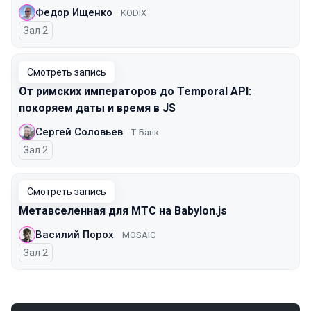
Федор Ищенко
KODIX
Зал 2
Смотреть запись
От римских императоров до Temporal API:
покоряем даты и время в JS
Сергей Соловьев
Т-Банк
Зал 2
Смотреть запись
Метавселенная для МТС на Babylon.js
Василий Порох
MOSAIC
Зал 2