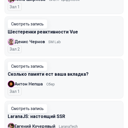
Зал 1
Смотреть запись
Шестеренки реактивности Vue
Денис Чернов
SM Lab
Зал 2
Смотреть запись
Сколько памяти ест ваша вкладка?
Антон Непша
Сбер
Зал 1
Смотреть запись
LaranaJS: настоящий SSR
Евгений Кучерявый
LaranaTech