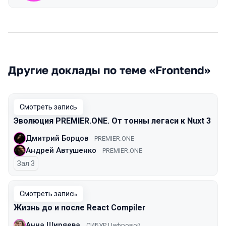
Другие доклады по теме «Frontend»
Смотреть запись
Эволюция PREMIER.ONE. От тонны легаси к Nuxt 3
Дмитрий Борцов
PREMIER.ONE
Андрей Автушенко
PREMIER.ONE
Зал 3
Смотреть запись
Жизнь до и после React Compiler
Анна Ширяева
СИБУР Цифровой