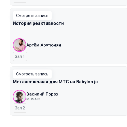
Смотреть запись
История реактивности
Артём Арутюнян
Зал 1
Смотреть запись
Метавселенная для МТС на Babylon.js
Василий Порох
MOSAIC
Зал 2