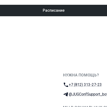
Расписание
НУЖНА ПОМОЩЬ?
JUG Ru Group
Телефон:
+7 (812) 313-27-23
Телеграм:
@JUGConfSupport_bo