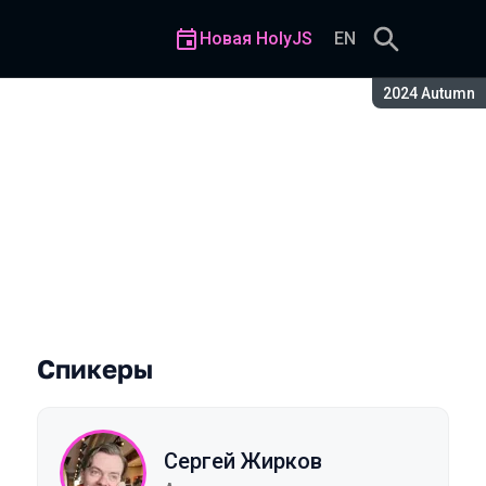
Новая HolyJS
EN
Сезон:
2024 Autumn
нственный остров»
Спикеры
Сергей Жирков