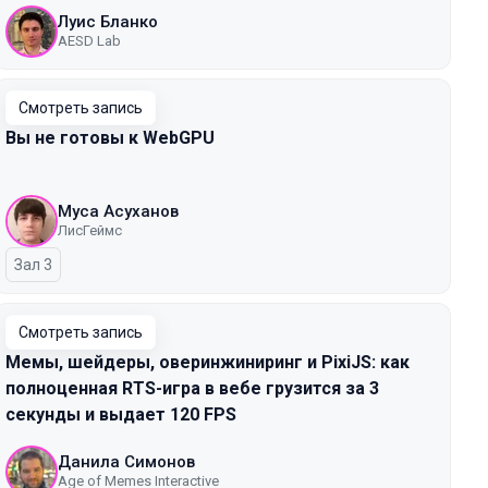
Луис Бланко
AESD Lab
Смотреть запись
Вы не готовы к WebGPU
Муса Асуханов
ЛисГеймс
Зал 3
Смотреть запись
Мемы, шейдеры, оверинжиниринг и PixiJS: как
полноценная RTS-игра в вебе грузится за 3
секунды и выдает 120 FPS
Данила Симонов
Age of Memes Interactive