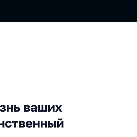
 ваших лендингов, или «Таи
изнь ваших
инственный