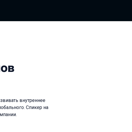
нов
азвивать внутреннее
лобального. Спикер на
мпании.