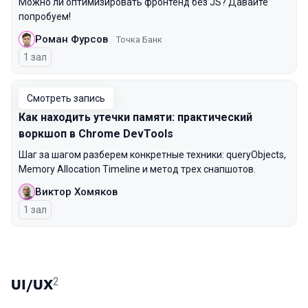
Можно ли оптимизировать фронтенд без JS? Давайте
попробуем!
Роман Фурсов
Точка Банк
1 зал
Смотреть запись
Как находить утечки памяти: практический
воркшоп в Chrome DevTools
Шаг за шагом разберем конкретные техники: queryObjects,
Memory Allocation Timeline и метод трех снапшотов.
Виктор Хомяков
1 зал
2
UI/UX