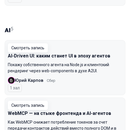
5
AI
Смотреть запись
AI-Driven UI: каким станет UI в эпоху агентов
Покажу собственного агента на Node.js и клиентский
рендеринг через web-components в духе A2UI.
Юрий Карпов
Сбер
1 зал
Смотреть запись
WebMCP — на стыке фронтенда и AI-агентов
Как WebMCP снижает потребление токенов за счет
передачи контрактов действий вместо полного DOM и в