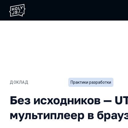
ДОКЛАД
Практики разработки
Без исходников — UT99 м
Без исходников — U
мультиплеер в брау