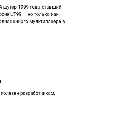
й шутер 1999 года, ставший
рсия UT99 — но только как
полноценного мультиплеера в
ы
 полезен разработчикам,