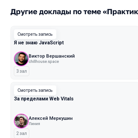
Другие доклады по теме «Практи
Смотреть запись
Я не знаю JavaScript
Виктор Вершанский
chillhouse.space
3 зал
Смотреть запись
За пределами Web Vitals
Алексей Меркушин
Линия
2 зал