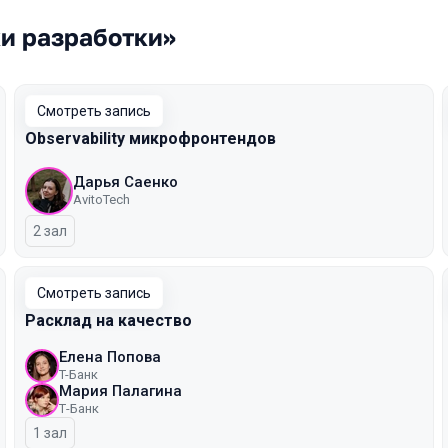
ки разработки»
Смотреть запись
Observability микрофронтендов
Дарья Саенко
AvitoTech
2 зал
Смотреть запись
Расклад на качество
Елена Попова
T-Банк
Мария Палагина
Т-Банк
1 зал