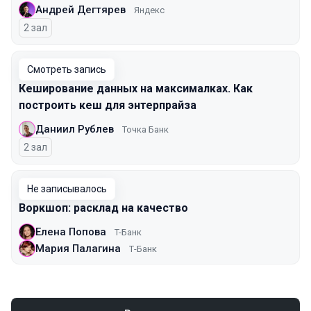
Андрей Дегтярев
Яндекс
2 зал
Смотреть запись
Кеширование данных на максималках. Как
построить кеш для энтерпрайза
Даниил Рублев
Точка Банк
2 зал
Не записывалось
Воркшоп: расклад на качество
Елена Попова
T-Банк
Мария Палагина
Т-Банк