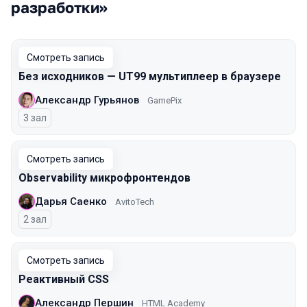
разработки»
Смотреть запись
Без исходников — UT99 мультиплеер в браузере
Александр Гурьянов
GamePix
3 зал
Смотреть запись
Observability микрофронтендов
Дарья Саенко
AvitoTech
2 зал
Смотреть запись
Реактивный CSS
Александр Першин
HTML Academy