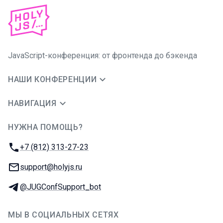
JavaScript-конференция: от фронтенда до бэкенда
НАШИ КОНФЕРЕНЦИИ
НАВИГАЦИЯ
НУЖНА ПОМОЩЬ?
JUG Ru Group
Телефон:
+7 (812) 313-27-23
E-mail:
support@holyjs.ru
Телеграм:
@JUGConfSupport_bot
МЫ В СОЦИАЛЬНЫХ СЕТЯХ