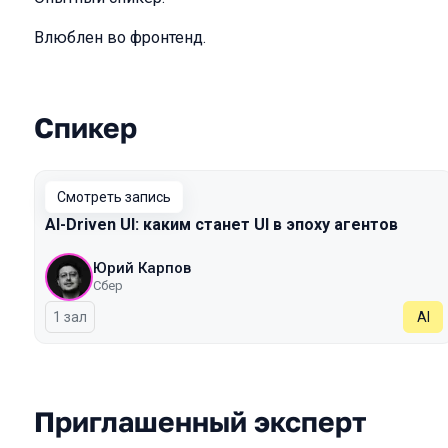
Влюблен во фронтенд.
Спикер
Выступления в сезоне 2026 Spring
Смотреть запись
AI-Driven UI: каким станет UI в эпоху агентов
Юрий Карпов
Сбер
1 зал
AI
Приглашенный эксперт