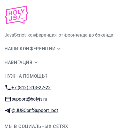
JavaScript-конференция: от фронтенда до бэкенда
НАШИ КОНФЕРЕНЦИИ
НАВИГАЦИЯ
НУЖНА ПОМОЩЬ?
JUG Ru Group
Телефон:
+7 (812) 313-27-23
E-mail:
support@holyjs.ru
Телеграм:
@JUGConfSupport_bot
МЫ В СОЦИАЛЬНЫХ СЕТЯХ