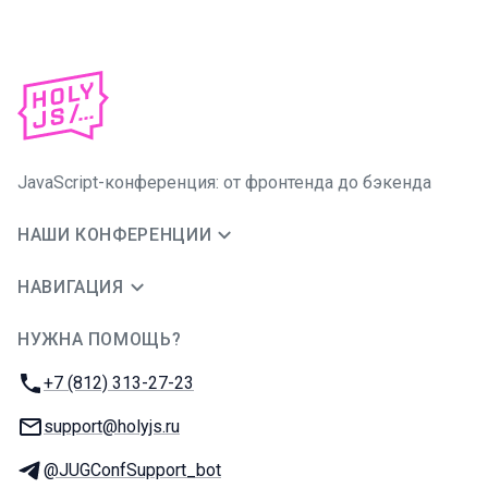
JavaScript-конференция: от фронтенда до бэкенда
НАШИ КОНФЕРЕНЦИИ
НАВИГАЦИЯ
НУЖНА ПОМОЩЬ?
JUG Ru Group
Телефон:
+7 (812) 313-27-23
E-mail:
support@holyjs.ru
Телеграм:
@JUGConfSupport_bot