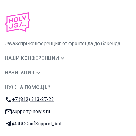
JavaScript-конференция: от фронтенда до бэкенда
НАШИ КОНФЕРЕНЦИИ
НАВИГАЦИЯ
НУЖНА ПОМОЩЬ?
JUG Ru Group
Телефон:
+7 (812) 313-27-23
E-mail:
support@holyjs.ru
Телеграм:
@JUGConfSupport_bot