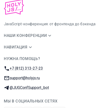
JavaScript-конференция: от фронтенда до бэкенда
НАШИ КОНФЕРЕНЦИИ
НАВИГАЦИЯ
НУЖНА ПОМОЩЬ?
JUG Ru Group
Телефон:
+7 (812) 313-27-23
E-mail:
support@holyjs.ru
Телеграм:
@JUGConfSupport_bot
МЫ В СОЦИАЛЬНЫХ СЕТЯХ