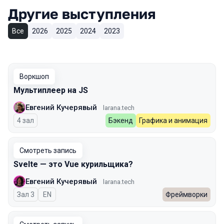
Другие выступления
Все
2026
2025
2024
2023
Воркшоп
Мультиплеер на JS
Евгений Кучерявый
larana.tech
4 зал
Бэкенд
Графика и анимация
Смотреть запись
Svelte — это Vue курильщика?
Евгений Кучерявый
larana.tech
Зал 3
На английском языке
EN
Фреймворки