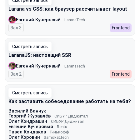
Смотреть запись
Larana vs CSS: как браузер рассчитывает layout
Евгений Кучерявый
LaranaTech
Зал 3
Frontend
Смотреть запись
LaranaJS: настоящий SSR
Евгений Кучерявый
LaranaTech
Зал 2
Frontend
Смотреть запись
Как заставить собеседование работать на тебя?
Василий Ванчук
Георгий Журавлёв
СИБУР Диджитал
Олег Кондрашин
СИБУР Диджитал
Евгений Кучерявый
Rentu
Павел Кондаков
Тинькофф
Олег Коровин
Samokat.tech