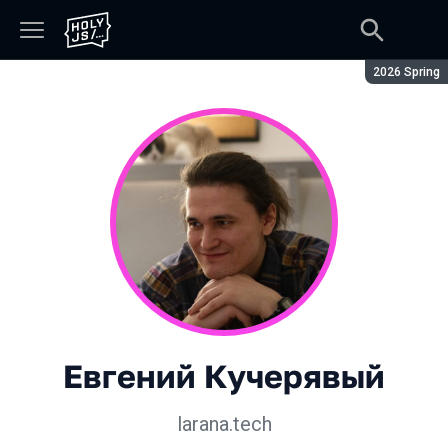
Сезон:
2026 Spring
Евгений Кучерявый
larana.tech