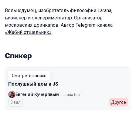
Вольнодумец, изобретатель философии Larana,
визионер и экспериментатор. Организатор
московских дринкапов. Автор Telegram-канала
«Жабий отшельник»
.
Спикер
Выступления в сезоне 2026 Spring
Смотреть запись
Послушный дом и JS
Евгений Кучерявый
larana.tech
3 зал
Другое