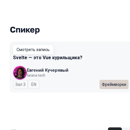
Спикер
Выступления в сезоне 2025 Autumn
Смотреть запись
Svelte — это Vue курильщика?
Евгений Кучерявый
larana.tech
Зал 3
На английском языке
EN
Фреймворки