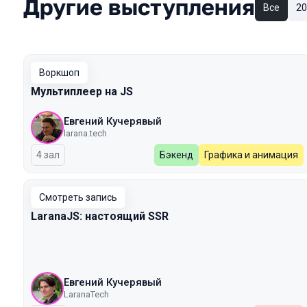
Другие выступления
Все
20
Воркшоп
Мультиплеер на JS
Евгений Кучерявый
larana.tech
4 зал
Бэкенд
Графика и анимация
Смотреть запись
LaranaJS: настоящий SSR
Евгений Кучерявый
LaranaTech