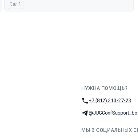
Зал 1
НУЖНА ПОМОЩЬ?
JUG Ru Group
Телефон:
+7 (812) 313-27-23
Телеграм:
@JUGConfSupport_bo
МЫ В СОЦИАЛЬНЫХ С