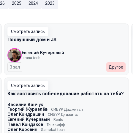
26
2025
2024
2023
Смотреть запись
Послушный дом и JS
Евгений Кучерявый
larana.tech
3 зал
Другое
Смотреть запись
Как заставить собеседование работать на тебя?
Василий Ванчук
Георгий Журавлёв
СИБУР Диджитал
Олег Кондрашин
СИБУР Диджитал
Евгений Кучерявый
Rentu
Павел Кондаков
Тинькофф
Олег Коровин
Samokat.tech