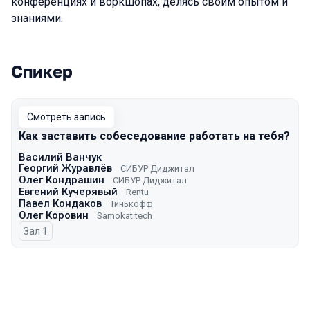
конференциях и воркшопах, делясь своим опытом и
знаниями.
Спикер
Выступления в сезоне 2023 Autumn
Смотреть запись
Как заставить собеседование работать на тебя?
Василий Ванчук
Георгий Журавлёв
СИБУР Диджитал
Олег Кондрашин
СИБУР Диджитал
Евгений Кучерявый
Rentu
Павел Кондаков
Тинькофф
Олег Коровин
Samokat.tech
Зал 1