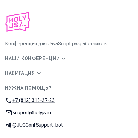
Конференция для JavaScript‑разработчиков
НАШИ КОНФЕРЕНЦИИ
НАВИГАЦИЯ
НУЖНА ПОМОЩЬ?
JUG Ru Group
Телефон:
+7 (812) 313-27-23
E-mail:
support@holyjs.ru
Телеграм:
@JUGConfSupport_bot