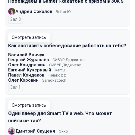
Побеждаем в GameFi-хакатоне с призом в 30K $
Андрей Соколов
Bettor IO
Зал 3
Смотреть запись
Как заставить собеседование работать на тебя?
Василий Ванчук
Георгий Журавлёв
СИБУР Диджитал
Олег Кондрашин
СИБУР Диджитал
Евгений Кучерявый
Rentu
Павел Кондаков
Тинькофф
Олег Коровин
Samokat.tech
Зал 1
Смотреть запись
Один плеер для Smart TV и web. Что может
пойти не так?
Дмитрий Скуценя
Okko