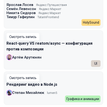
Ярослав Лосев
Яндекс Путешествия
Семён Левенсон
Яндекс Маркет
Никита Сидоров
Яндекс Маркет
Тимур Гафиулин
TatarinFrontend
HolySound
Смотреть запись
React-query VS reatom/async — конфигурация
против композиции
Артём Арутюнян
UI
Смотреть запись
Рендеринг видео в Node.js
Степан Михайлюк
lumen5
Графика и анимации