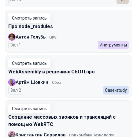
Смотреть запись
Про node_modules
Антон Голубь
QIWI
Зал 1
Инструменты
Смотреть запись
WebAssembly в решениях СБОЛ.про
Артём Шовкин
Сбер
Зал 2
Case-study
Смотреть запись
Создание массовых звонков и трансляций с
помощью WebRTC
Константин Сарвилов
Совкомбанк Технологии