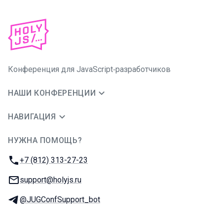
Конференция для JavaScript‑разработчиков
НАШИ КОНФЕРЕНЦИИ
НАВИГАЦИЯ
НУЖНА ПОМОЩЬ?
JUG Ru Group
Телефон:
+7 (812) 313-27-23
E-mail:
support@holyjs.ru
Телеграм:
@JUGConfSupport_bot