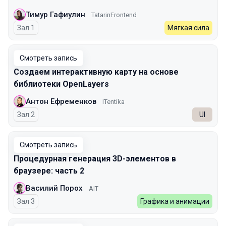
Тимур Гафиулин
TatarinFrontend
Зал 1
Мягкая сила
Смотреть запись
Создаем интерактивную карту на основе
библиотеки OpenLayers
Антон Ефременков
ITentika
Зал 2
UI
Смотреть запись
Процедурная генерация 3D-элементов в
браузере: часть 2
Василий Порох
AIT
Зал 3
Графика и анимации