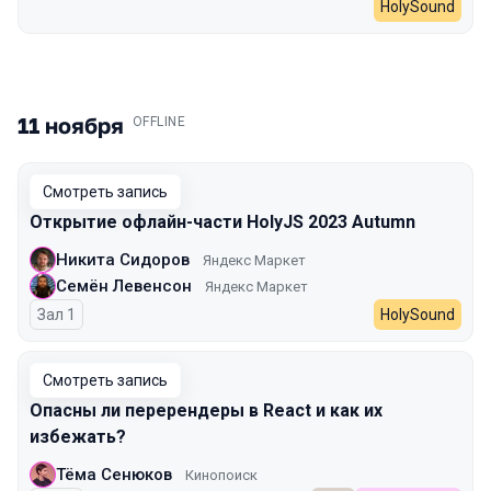
HolySound
11 ноября
.
OFFLINE
Смотреть запись
Открытие офлайн-части HolyJS 2023 Autumn
Никита Сидоров
Яндекс Маркет
Семён Левенсон
Яндекс Маркет
Зал 1
HolySound
Смотреть запись
Опасны ли перерендеры в React и как их
избежать?
Тёма Сенюков
Кинопоиск