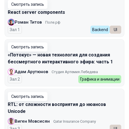
Смотреть запись
React server components
Роман Титов
Поле.рф
Зал 1
Backend
UI
Смотреть запись
«Потокус» — новая технология для создания
бессмертного интерактивного эфира: часть 1
Адам Арутюнов
Студия Артемия Лебедева
Зал 2
Графика и анимации
Смотреть запись
RTL: от сложности восприятия до нюансов
Unicode
Виген Мовсисян
Qatar Insurance Company
Зал 3
UI