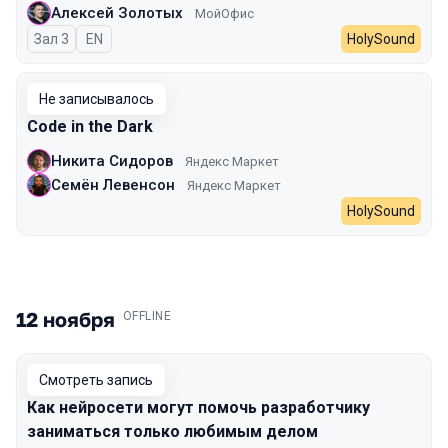
Алексей Золотых
МойОфис
Зал 3
На английском языке
EN
HolySound
Не записывалось
Code in the Dark
Никита Сидоров
Яндекс Маркет
Семён Левенсон
Яндекс Маркет
HolySound
12 ноября
.
OFFLINE
Смотреть запись
Как нейросети могут помочь разработчику
заниматься только любимым делом