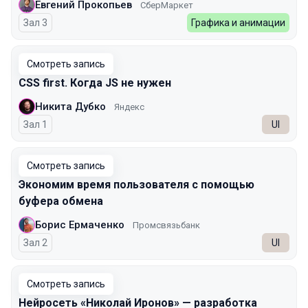
Евгений Прокопьев
СберМаркет
Зал 3
Графика и анимации
Смотреть запись
CSS first. Когда JS не нужен
Никита Дубко
Яндекс
Зал 1
UI
Смотреть запись
Экономим время пользователя с помощью
буфера обмена
Борис Ермаченко
Промсвязьбанк
Зал 2
UI
Смотреть запись
Нейросеть «Николай Иронов» — разработка