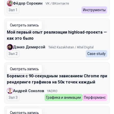
Фёдор Сорокин
VK / ВКонтакте
Зал 1
Инструменты
Смотреть запись
Мой первый опыт реализации highload-проекта —
как это было
Дэниз Демирсой
Tele2 Kazakhstan / Altel Digital
Зал 2
Case-study
Смотреть запись
Боремся с 90-секундным зависанием Chrome при
рендеринге графиков на 50к точек каждый
Андрей Соколов
YADRO
Зал 3
Графика и анимации
Перформанс
Смотреть запись