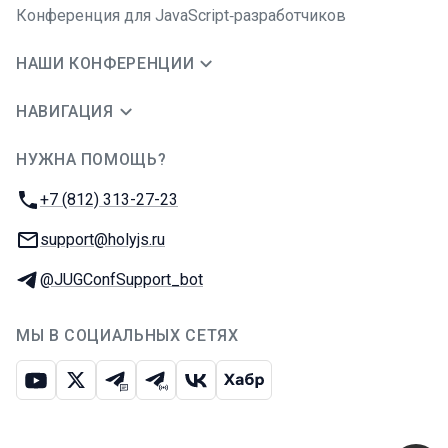
Конференция для JavaScript‑разработчиков
НАШИ КОНФЕРЕНЦИИ
НАВИГАЦИЯ
НУЖНА ПОМОЩЬ?
JUG Ru Group
Телефон:
+7 (812) 313-27-23
E-mail:
support@holyjs.ru
Телеграм:
@JUGConfSupport_bot
МЫ В СОЦИАЛЬНЫХ СЕТЯХ
Ютуб
Икс
Телеграм-чат
Телеграм-канал
ВКонтакте
Хабр