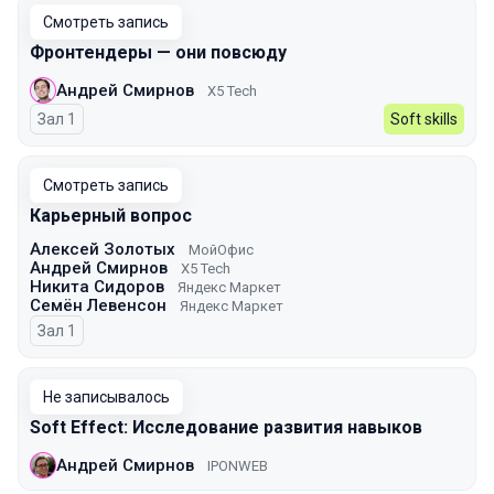
Смотреть запись
Фронтендеры — они повсюду
Андрей Смирнов
X5 Tech
Зал 1
Soft skills
Смотреть запись
Карьерный вопрос
Алексей Золотых
МойОфис
Андрей Смирнов
X5 Tech
Никита Сидоров
Яндекс Маркет
Семён Левенсон
Яндекс Маркет
Зал 1
Не записывалось
Soft Effect: Исследование развития навыков
Андрей Смирнов
IPONWEB