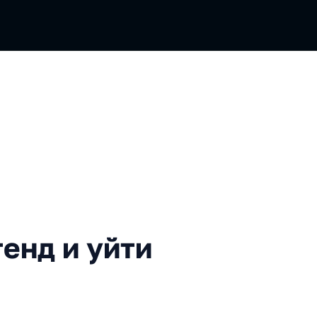
и уйти из него
енд и уйти