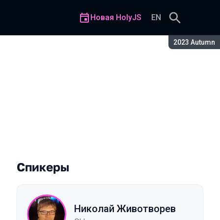
Новая HolyJS
EN
Сезон:
2023 Autumn
Спикеры
Николай Животворев