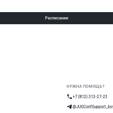
Расписание
НУЖНА ПОМОЩЬ?
JUG Ru Group
Телефон:
+7 (812) 313-27-23
Телеграм:
@JUGConfSupport_bo