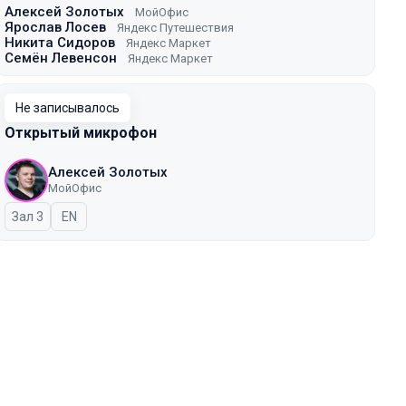
Алексей Золотых
МойОфис
Ярослав Лосев
Яндекс Путешествия
Никита Сидоров
Яндекс Маркет
Семён Левенсон
Яндекс Маркет
Не записывалось
Открытый микрофон
Алексей Золотых
МойОфис
Зал 3
На английском языке
EN