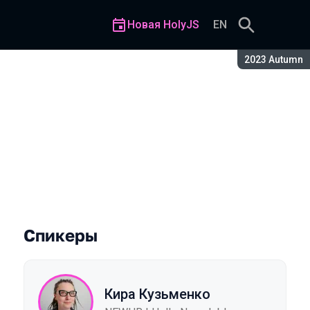
Новая HolyJS
EN
Сезон:
2023 Autumn
Спикеры
Кира Кузьменко