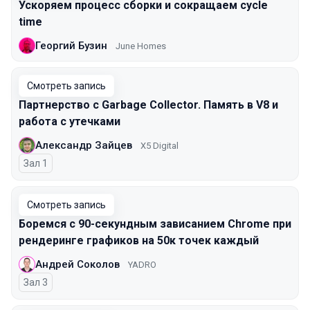
Ускоряем процесс сборки и сокращаем cycle
time
Георгий Бузин
June Homes
Смотреть запись
Партнерство с Garbage Collector. Память в V8 и
работа с утечками
Александр Зайцев
X5 Digital
Зал 1
Смотреть запись
Боремся с 90-секундным зависанием Chrome при
рендеринге графиков на 50к точек каждый
Андрей Соколов
YADRO
Зал 3