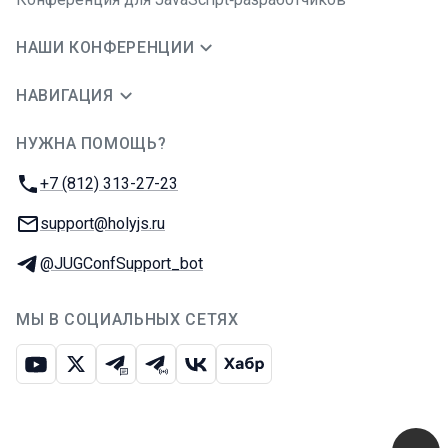
НАШИ КОНФЕРЕНЦИИ
НАВИГАЦИЯ
НУЖНА ПОМОЩЬ?
JUG Ru Group
Телефон:
+7 (812) 313-27-23
E-mail:
support@holyjs.ru
Телеграм:
@JUGConfSupport_bot
МЫ В СОЦИАЛЬНЫХ СЕТЯХ
Ютуб
Икс
Телеграм-чат
Телеграм-канал
ВКонтакте
Хабр