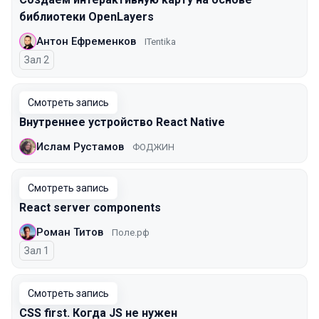
библиотеки OpenLayers
Антон Ефременков
ITentika
Зал 2
Смотреть запись
Внутреннее устройство React Native
Ислам Рустамов
ФОДЖИН
Смотреть запись
React server components
Роман Титов
Поле.рф
Зал 1
Смотреть запись
CSS first. Когда JS не нужен