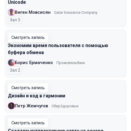
Unicode
Виген Мовсисян
Qatar Insurance Company
Зал 3
Смотреть запись
Экономим время пользователя с помощью
буфера обмена
Борис Ермаченко
Промсвязьбанк
Зал 2
Смотреть запись
Дизайн и код в гармонии
Петр Жемчугов
СберЗдоровье
Смотреть запись
Создаем интерактивную карту на основе