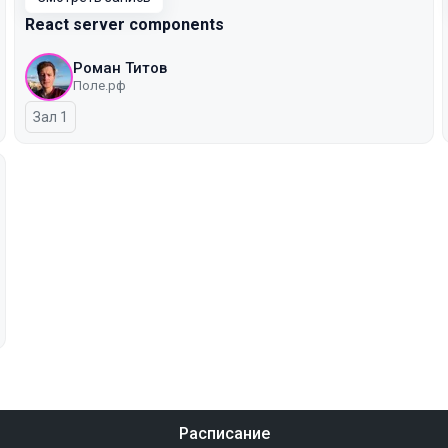
React server components
Роман Титов
Поле.рф
Зал 1
Расписание