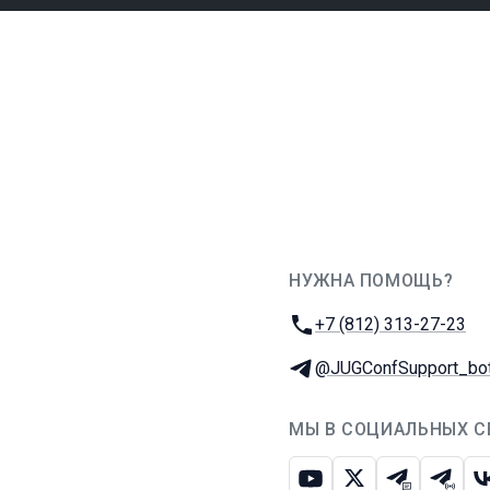
НУЖНА ПОМОЩЬ?
JUG Ru Group
Телефон:
+7 (812) 313-27-23
Телеграм:
@JUGConfSupport_bo
МЫ В СОЦИАЛЬНЫХ С