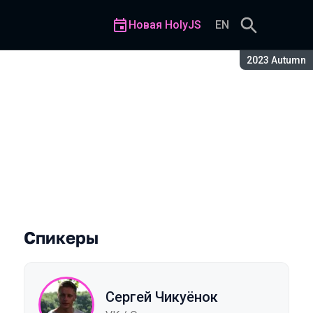
Новая HolyJS
EN
Сезон:
2023 Autumn
Спикеры
Сергей Чикуёнок