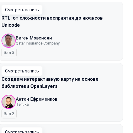
Смотреть запись
RTL: от сложности восприятия до нюансов
Unicode
Виген Мовсисян
Qatar Insurance Company
Зал 3
Смотреть запись
Создаем интерактивную карту на основе
библиотеки OpenLayers
Антон Ефременков
ITentika
Зал 2
Смотреть запись