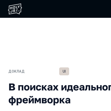
ДОКЛАД
UI
В поисках идеального ф
В поисках идеально
фреймворка