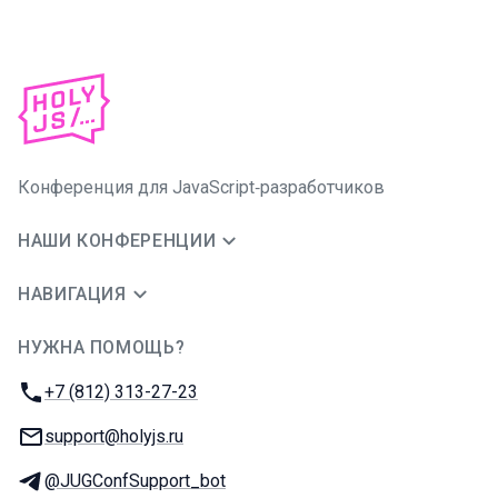
Конференция для JavaScript‑разработчиков
НАШИ КОНФЕРЕНЦИИ
НАВИГАЦИЯ
НУЖНА ПОМОЩЬ?
JUG Ru Group
Телефон:
+7 (812) 313-27-23
E-mail:
support@holyjs.ru
Телеграм:
@JUGConfSupport_bot