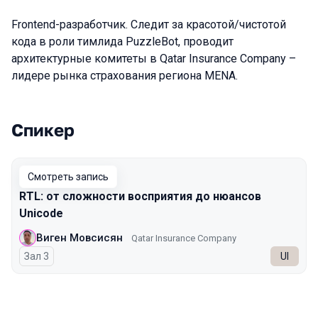
Frontend-разработчик. Следит за красотой/чистотой
кода в роли тимлида PuzzleBot, проводит
архитектурные комитеты в Qatar Insurance Company –
лидере рынка страхования региона MENA.
Спикер
Выступления в сезоне 2023 Autumn
Смотреть запись
RTL: от сложности восприятия до нюансов
Unicode
Виген Мовсисян
Qatar Insurance Company
Зал 3
UI