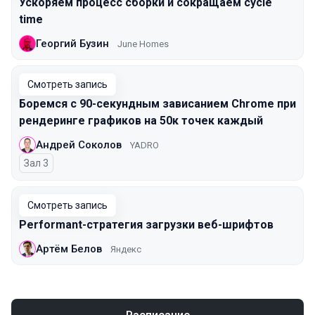
Ускоряем процесс сборки и сокращаем cycle
time
Георгий Бузин
June Homes
Смотреть запись
Боремся с 90-секундным зависанием Chrome при
рендеринге графиков на 50к точек каждый
Андрей Соколов
YADRO
Зал 3
Смотреть запись
Performant-стратегия загрузки веб-шрифтов
Артём Белов
Яндекс