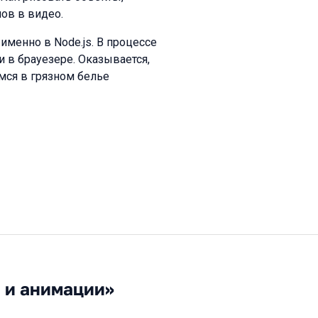
ов в видео.
именно в Node.js. В процессе
и в брауезере. Оказывается,
мся в грязном белье
а и анимации»