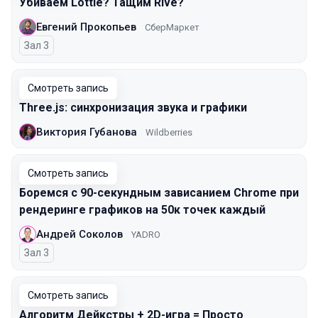
Убиваем Lottie? Тащим Rive?
Евгений Прокопьев
СберМаркет
Зал 3
Смотреть запись
Three.js: синхронизация звука и графики
Виктория Губанова
Wildberries
Смотреть запись
Боремся с 90-секундным зависанием Chrome при
рендеринге графиков на 50к точек каждый
Андрей Соколов
YADRO
Зал 3
Смотреть запись
Алгоритм Дейкстры + 2D-игра = Просто