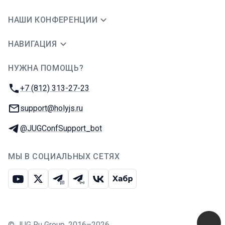
НАШИ КОНФЕРЕНЦИИ
НАВИГАЦИЯ
НУЖНА ПОМОЩЬ?
JUG Ru Group
Телефон:
+7 (812) 313-27-23
E-mail:
support@holyjs.ru
Телеграм:
@JUGConfSupport_bot
МЫ В СОЦИАЛЬНЫХ СЕТЯХ
Ютуб
Икс
Телеграм-чат
Телеграм-канал
ВКонтакте
Хабр
©
JUG Ru Group
,
2016–2026