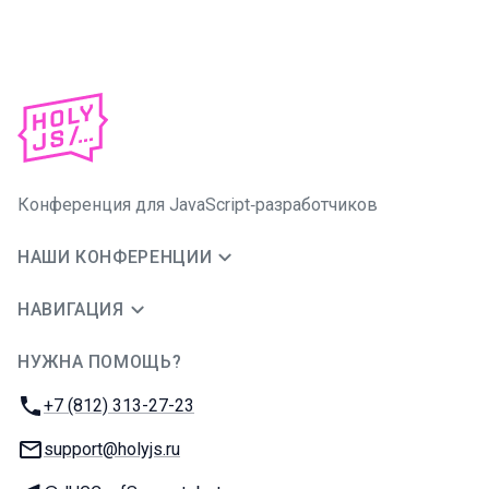
Конференция для JavaScript‑разработчиков
НАШИ КОНФЕРЕНЦИИ
НАВИГАЦИЯ
НУЖНА ПОМОЩЬ?
JUG Ru Group
Телефон:
+7 (812) 313-27-23
E-mail:
support@holyjs.ru