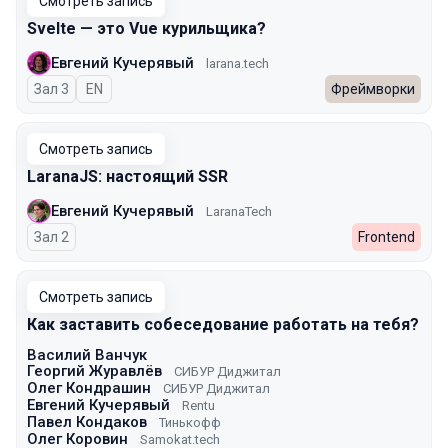
Смотреть запись
Svelte — это Vue курильщика?
Евгений Кучерявый
larana.tech
Зал 3
На английском языке
EN
Фреймворки
Смотреть запись
LaranaJS: настоящий SSR
Евгений Кучерявый
LaranaTech
Зал 2
Frontend
Смотреть запись
Как заставить собеседование работать на тебя?
Василий Ванчук
Георгий Журавлёв
СИБУР Диджитал
Олег Кондрашин
СИБУР Диджитал
Евгений Кучерявый
Rentu
Павел Кондаков
Тинькофф
Олег Коровин
Samokat.tech