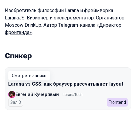
Изобретатель философии Larana и фреймворка
LaranaJS. Визионер и эксперементатор. Организатор
Moscow DrinkUp. Автор Telegram-канала
«Директор
фронтенда»
.
Спикер
Выступления в сезоне 2025 Spring
Смотреть запись
Larana vs CSS: как браузер рассчитывает layout
Евгений Кучерявый
LaranaTech
Зал 3
Frontend