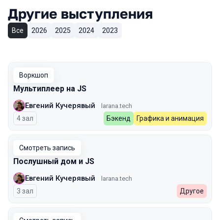
Другие выступления
Все
2026
2025
2024
2023
Воркшоп
Мультиплеер на JS
Евгений Кучерявый
larana.tech
4 зал
Бэкенд
Графика и анимация
Смотреть запись
Послушный дом и JS
Евгений Кучерявый
larana.tech
3 зал
Другое