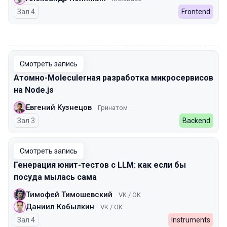
Зал 4
Frontend
00:00
Смотреть запись
Атомно-Moleculerная разработка микросервисов
на Node.js
Евгений Кузнецов
Гринатом
Зал 3
Backend
Смотреть запись
Генерация юнит-тестов с LLM: как если бы
посуда мылась сама
Тимофей Тимошевский
VK / OK
Даниил Кобылкин
VK / OK
Зал 4
Instruments