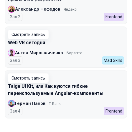
Александр Нефедов
Яндекс
Зал 2
Frontend
Смотреть запись
Web VR сегодня
Антон Мирошниченко
Боравто
Зал 3
Mad Skills
Смотреть запись
Taiga UI Kit, или Как куются гибкие
переиспользуемые Angular-компоненты
Герман Панов
Т-Банк
Зал 4
Frontend
00:00