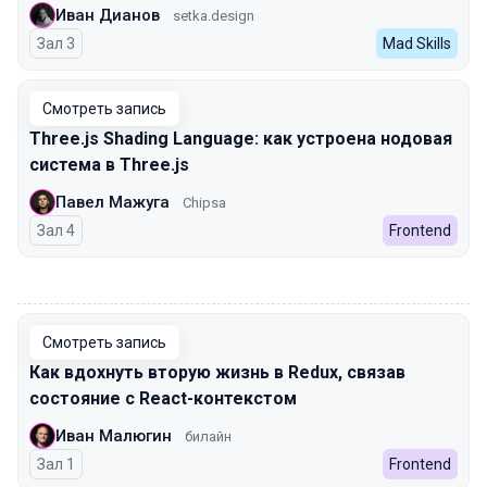
Иван Дианов
setka.design
Зал 3
Mad Skills
Смотреть запись
Three.js Shading Language: как устроена нодовая
система в Three.js
Павел Мажуга
Chipsa
Зал 4
Frontend
00:00
Смотреть запись
Как вдохнуть вторую жизнь в Redux, связав
состояние с React-контекстом
Иван Малюгин
билайн
Зал 1
Frontend