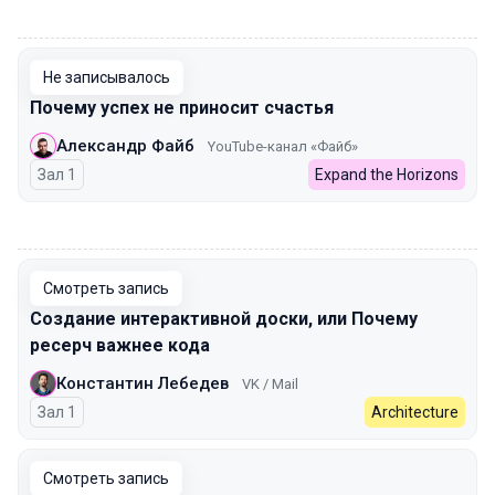
00:00
Не записывалось
Почему успех не приносит счастья
Александр Файб
YouTube-канал «Файб»
Зал 1
Expand the Horizons
00:00
Смотреть запись
Создание интерактивной доски, или Почему
ресерч важнее кода
Константин Лебедев
VK / Mail
Зал 1
Architecture
Смотреть запись