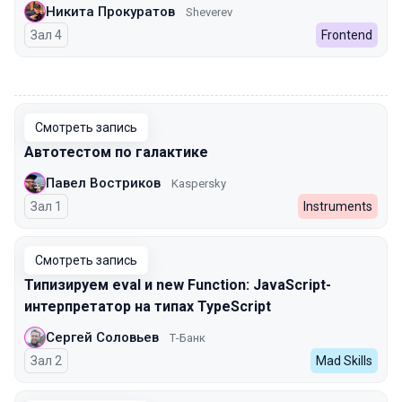
Никита Прокуратов
Sheverev
Зал 4
Frontend
00:00
Смотреть запись
Автотестом по галактике
Павел Востриков
Kaspersky
Зал 1
Instruments
Смотреть запись
Типизируем eval и new Function: JavaScript-
интерпретатор на типах TypeScript
Сергей Соловьев
Т-Банк
Зал 2
Mad Skills