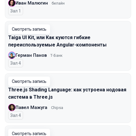
Иван Малюгин
билайн
Зал 1
Смотреть запись
Taiga UI Kit, или Как куются гибкие
переиспользуемые Angular-компоненты
Герман Панов
Т-Банк
Зал 4
Смотреть запись
Three.js Shading Language: как устроена нодовая
система в Three.js
Павел Мажуга
Chipsa
Зал 4
Смотреть запись