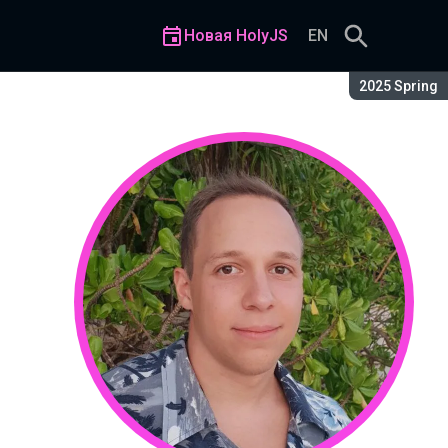
Новая HolyJS
EN
Сезон:
2025 Spring