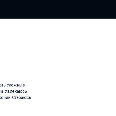
ать сложные
ии. Увлекаюсь
жений. Стараюсь