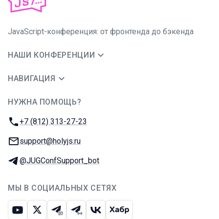
JavaScript-конференция: от фронтенда до бэкенда
НАШИ КОНФЕРЕНЦИИ
НАВИГАЦИЯ
НУЖНА ПОМОЩЬ?
JUG Ru Group
Телефон:
+7 (812) 313-27-23
E-mail:
support@holyjs.ru
Телеграм:
@JUGConfSupport_bot
МЫ В СОЦИАЛЬНЫХ СЕТЯХ
Ютуб
Икс
Телеграм-чат
Телеграм-канал
ВКонтакте
Хабр