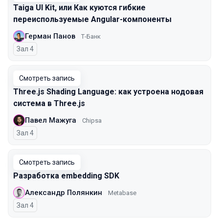
Taiga UI Kit, или Как куются гибкие
переиспользуемые Angular-компоненты
Герман Панов
Т-Банк
Зал 4
Смотреть запись
Three.js Shading Language: как устроена нодовая
система в Three.js
Павел Мажуга
Chipsa
Зал 4
Смотреть запись
Разработка embedding SDK
Александр Полянкин
Metabase
Зал 4