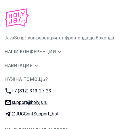
JavaScript-конференция: от фронтенда до бэкенда
НАШИ КОНФЕРЕНЦИИ
НАВИГАЦИЯ
НУЖНА ПОМОЩЬ?
JUG Ru Group
Телефон:
+7 (812) 313-27-23
E-mail:
support@holyjs.ru
Телеграм:
@JUGConfSupport_bot