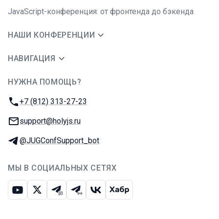
JavaScript-конференция: от фронтенда до бэкенда
НАШИ КОНФЕРЕНЦИИ
НАВИГАЦИЯ
НУЖНА ПОМОЩЬ?
JUG Ru Group
Телефон:
+7 (812) 313-27-23
E-mail:
support@holyjs.ru
Телеграм:
@JUGConfSupport_bot
МЫ В СОЦИАЛЬНЫХ СЕТЯХ
Ютуб
Икс
Телеграм-чат
Телеграм-канал
ВКонтакте
Хабр