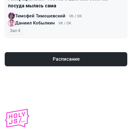
посуда мылась сама
Тимофей Тимошевский
VK / OK
Даниил Кобылкин
VK / OK
Зал 4
Расписание