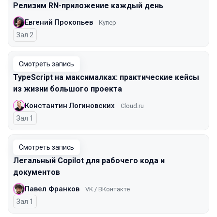
Релизим RN-приложение каждый день
Евгений Прокопьев
Купер
Зал 2
Смотреть запись
TypeScript на максималках: практические кейсы
из жизни большого проекта
Константин Логиновских
Cloud.ru
Зал 1
Смотреть запись
Легальный Copilot для рабочего кода и
документов
Павел Франков
VK / ВКонтакте
Зал 1