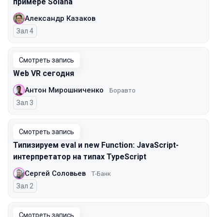
примере Solana
Александр Казаков
Зал 4
Смотреть запись
Web VR сегодня
Антон Мирошниченко
Боравто
Зал 3
Смотреть запись
Типизируем eval и new Function: JavaScript-
интерпретатор на типах TypeScript
Сергей Соловьев
Т-Банк
Зал 2
Смотреть запись