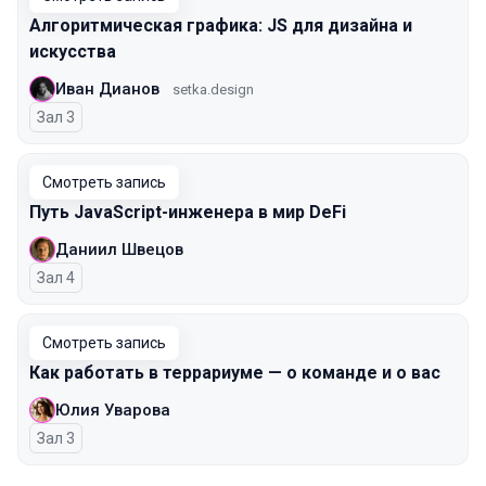
Алгоритмическая графика: JS для дизайна и
искусства
Иван Дианов
setka.design
Зал 3
Смотреть запись
Путь JavaScript-инженера в мир DeFi
Даниил Швецов
Зал 4
Смотреть запись
Как работать в террариуме — о команде и о вас
Юлия Уварова
Зал 3