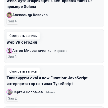
Web3-аутентификация в веб-приложениях на
примере Solana
Александр Казаков
Зал 4
Смотреть запись
Web VR сегодня
Антон Мирошниченко
Боравто
Зал 3
Смотреть запись
Типизируем eval и new Function: JavaScript-
интерпретатор на типах TypeScript
Сергей Соловьев
Т-Банк
Зал 2