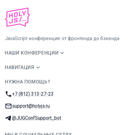
JavaScript-конференция: от фронтенда до бэкенда
НАШИ КОНФЕРЕНЦИИ
НАВИГАЦИЯ
НУЖНА ПОМОЩЬ?
JUG Ru Group
Телефон:
+7 (812) 313-27-23
E-mail:
support@holyjs.ru
Телеграм:
@JUGConfSupport_bot
МЫ В СОЦИАЛЬНЫХ СЕТЯХ