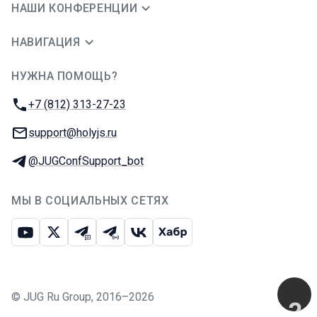
НАШИ КОНФЕРЕНЦИИ
НАВИГАЦИЯ
НУЖНА ПОМОЩЬ?
JUG Ru Group
Телефон:
+7 (812) 313-27-23
E-mail:
support@holyjs.ru
Телеграм:
@JUGConfSupport_bot
МЫ В СОЦИАЛЬНЫХ СЕТЯХ
Ютуб
Икс
Телеграм-чат
Телеграм-канал
ВКонтакте
Хабр
©
JUG Ru Group
,
2016–2026